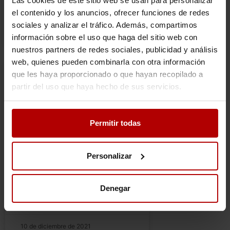
Las cookies de este sitio web se usan para personalizar
hayáis
el contenido y los anuncios, ofrecer funciones de redes
sociales y analizar el tráfico. Además, compartimos
25 de junio de 2023
información sobre el uso que haga del sitio web con
nuestros partners de redes sociales, publicidad y análisis
web, quienes pueden combinarla con otra información
que les haya proporcionado o que hayan recopilado a
NOTICIAS
partir del uso que haya hecho de sus servicios.
Furriones y Melaza
Permitir todas
protagonizan la XXII edición
del Encuentro de Pulso y Púa
de Motril
Personalizar
Furriones y Melaza se entregan al público
de Motril celebrando este concierto
Denegar
conmemorativo en honor a los 30 años de
formación musical del grupo motrileño.
10 de diciembre de 2021