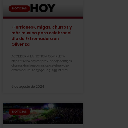
NOTICIAS
«Furriones», migas, churros y
más musica para celebrar el
día de Extremadura en
Olivenza
ACCEDER A LA NOTICIA COMPLETA
https://www.hoy.es/prov-badajoz/migas-
churros-furriones-musica-celebrar-dia-
extremadura-20230906091755-nt.html
6 de agosto de 2024
NOTICIAS